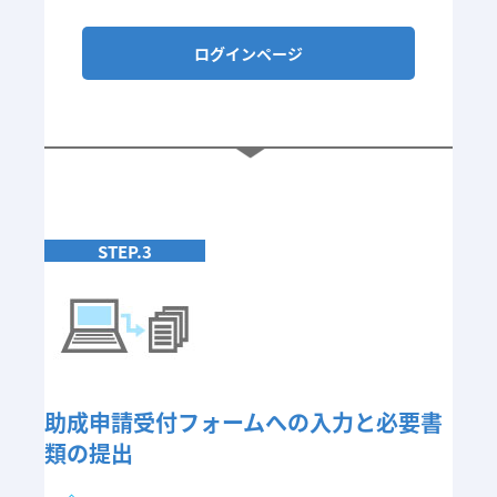
ログインページ
STEP.3
助成申請受付フォームへの入力と必要書
類の提出