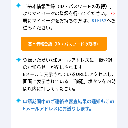
「基本情報登録（ID・パスワードの取得）」
よりマイページの登録を行ってください。
※
既にマイページをお持ちの方は、
STEP.2
へお
進みください。
基本情報登録（ID・パスワードの取得）
登録いただいたEメールアドレスに「仮登録
のお知らせ」が配信されます。
Eメールに表示されているURLにアクセスし、
画面に表示されている 「確認」ボタンを24時
間以内に押してください。
申請期間中のご連絡や審査結果の通知もこの
Eメールアドレスにお送りします。