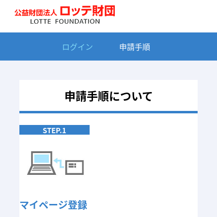
ログイン
申請手順
申請手順について
STEP.1
マイページ登録